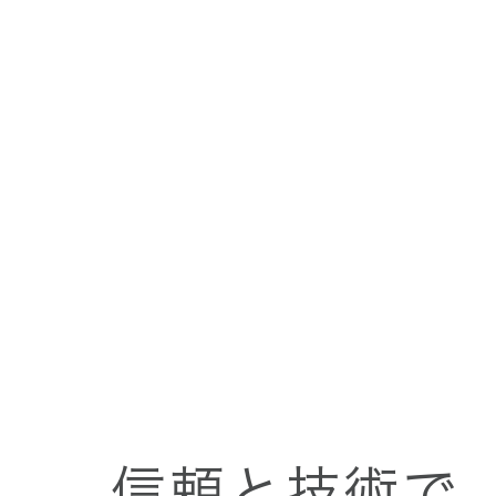
緑化工事
壁修繕工事
信頼と技術で