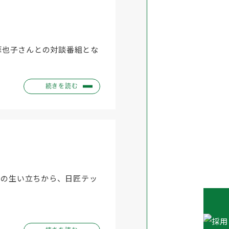
部華也子さんとの対談番組とな
続きを読む
松慎介の生い立ちから、日匠テッ