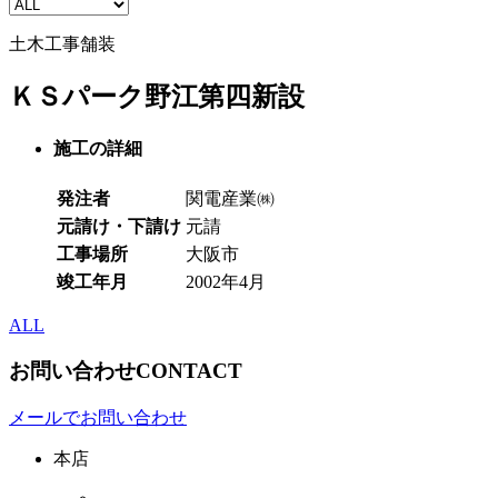
土木工事
舗装
ＫＳパーク野江第四新設
施工の詳細
発注者
関電産業㈱
元請け・下請け
元請
工事場所
大阪市
竣工年月
2002年4月
ALL
お問い合わせ
CONTACT
メールでお問い合わせ
本店