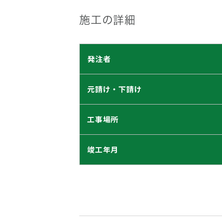
施工の詳細
発注者
元請け・下請け
工事場所
竣工年月