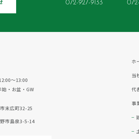
せ
072-927-9133
072
ホ
当
:00～13:00
年始・お盆・GW
代
事
市末広町32-25
市島泉3-5-14