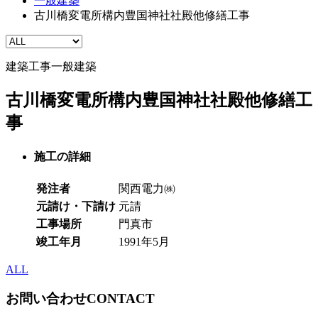
一般建築
古川橋変電所構内豊国神社社殿他修繕工事
建築工事
一般建築
古川橋変電所構内豊国神社社殿他修繕工
事
施工の詳細
発注者
関西電力㈱
元請け・下請け
元請
工事場所
門真市
竣工年月
1991年5月
ALL
お問い合わせ
CONTACT