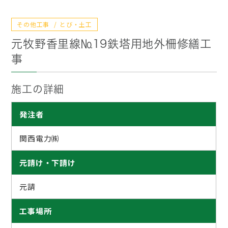
その他工事
とび・土工
元牧野香里線№19鉄塔用地外柵修繕工
事
施工の詳細
発注者
関西電力㈱
元請け・下請け
元請
工事場所