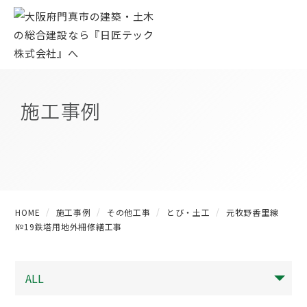
施工事例
HOME
施工事例
その他工事
とび・土工
元牧野香里線
№19鉄塔用地外柵修繕工事